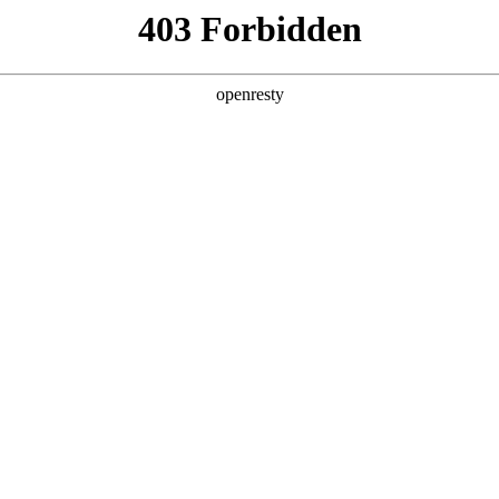
产品及服务
行业解决方案
合作伙伴
投资者关系
om尊龙问学
智算基础设施
算力调度加速